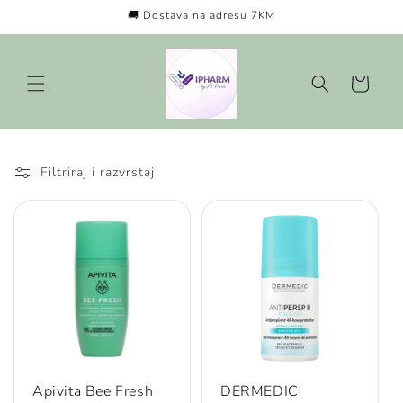
Preskoči
🚚 Dostava na adresu 7KM
na
sadržaj
Košarica
Filtriraj i razvrstaj
Apivita Bee Fresh
DERMEDIC