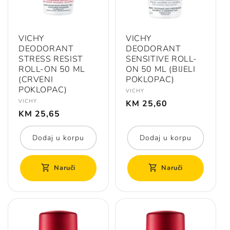
VICHY
VICHY
DEODORANT
DEODORANT
STRESS RESIST
SENSITIVE ROLL-
ROLL-ON 50 ML
ON 50 ML (BIJELI
(CRVENI
POKLOPAC)
POKLOPAC)
Prodavač:
VICHY
Redovna
Prodavač:
VICHY
KM 25,60
Redovna
cijena
KM 25,65
cijena
Dodaj u korpu
Dodaj u korpu
Naruči
Naruči