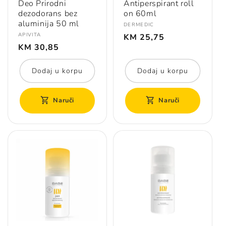
Deo Prirodni
Antiperspirant roll
dezodorans bez
on 60ml
aluminija 50 ml
Prodavač:
DERMEDIC
Redovna
Prodavač:
APIVITA
KM 25,75
Redovna
cijena
KM 30,85
cijena
Dodaj u korpu
Dodaj u korpu
Naruči
Naruči