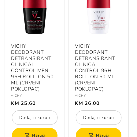
VICHY
VICHY
DEODORANT
DEODORANT
DETRANSIRANT
DETRANSIRANT
CLINICAL
CLINICAL
CONTROL MEN
CONTROL 96H
96H ROLL-ON 50
ROLL-ON 50 ML
ML (CRVENI
(CRVENI
POKLOPAC)
POKLOPAC)
Prodavač:
Prodavač:
VICHY
VICHY
Redovna
Redovna
KM 25,60
KM 26,00
cijena
cijena
Dodaj u korpu
Dodaj u korpu
Naruči
Naruči