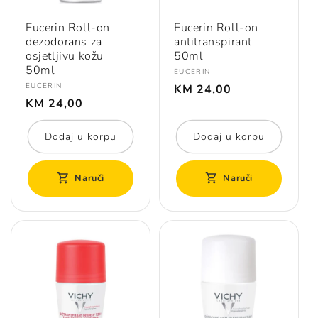
Eucerin Roll-on
Eucerin Roll-on
dezodorans za
antitranspirant
osjetljivu kožu
50ml
50ml
Prodavač:
EUCERIN
Redovna
Prodavač:
EUCERIN
KM 24,00
Redovna
cijena
KM 24,00
cijena
Dodaj u korpu
Dodaj u korpu
Naruči
Naruči