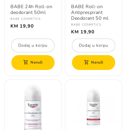
BABE 24h Roll-on
BABE Roll-on
deodorant 50ml
Antiprespirant
Deodorant 50 ml
Prodavač:
BABE COSMETICS
Redovna
Prodavač:
BABE COSMETICS
KM 19,90
cijena
Redovna
KM 19,90
cijena
Dodaj u korpu
Dodaj u korpu
Naruči
Naruči