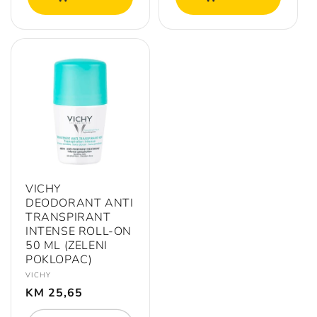
VICHY
DEODORANT ANTI
TRANSPIRANT
INTENSE ROLL-ON
50 ML (ZELENI
POKLOPAC)
Prodavač:
VICHY
Redovna
KM 25,65
cijena