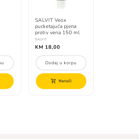
SALVIT Veox
pucketajuća pjena
protiv vena 150 ml
Prodavač:
SALVIT
Redovna
KM 18,00
cijena
pu
Dodaj u korpu
Naruči