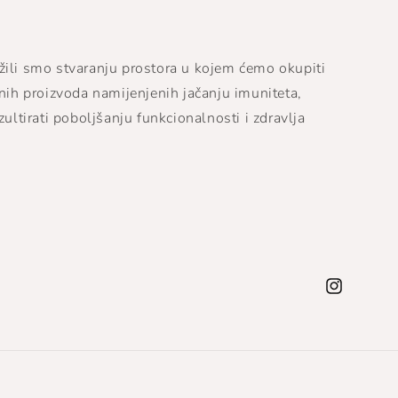
žili smo stvaranju prostora u kojem ćemo okupiti
tnih proizvoda namijenjenih jačanju imuniteta,
zultirati poboljšanju funkcionalnosti i zdravlja
Instagram