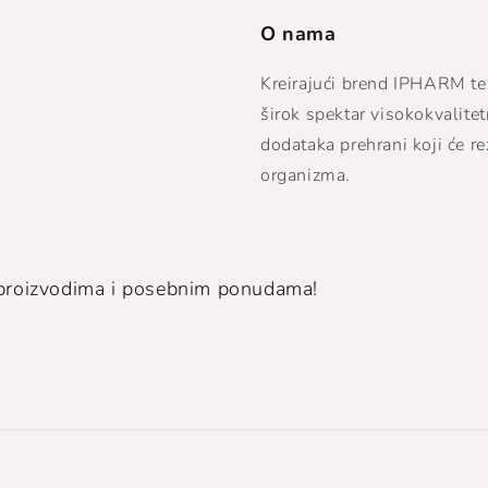
O nama
Kreirajući brend IPHARM te
širok spektar visokokvalite
dodataka prehrani koji će re
organizma.
m proizvodima i posebnim ponudama!