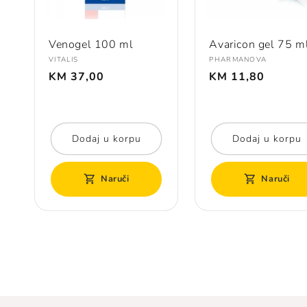
Venogel 100 ml
Avaricon gel 75 m
Prodavač:
Prodavač:
VITALIS
PHARMANOVA
Redovna
Redovna
KM 37,00
KM 11,80
cijena
cijena
Dodaj u korpu
Dodaj u korpu
Naruči
Naruči