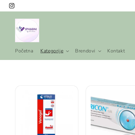
Preskoči
na
Instagram
sadržaj
Početna
Kategorije
Brendovi
Kontakt