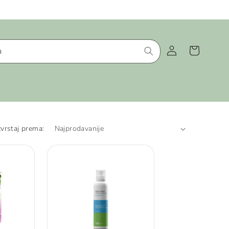
Prijava
Košarica
a
vrstaj prema: