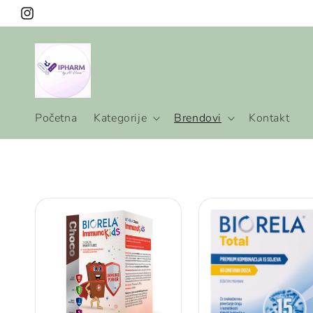
Preskoči
na
Instagram
sadržaj
Početna
Kategorije
Brendovi
Kontakt