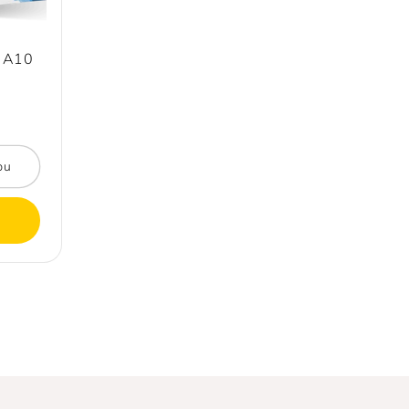
 A10
pu