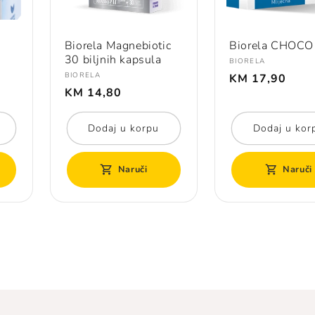
Biorela Magnebiotic
Biorela CHOCO
30 biljnih kapsula
Prodavač:
BIORELA
Redovna
Prodavač:
BIORELA
KM 17,90
Redovna
cijena
KM 14,80
cijena
Dodaj u korpu
Dodaj u kor
Naruči
Naruči