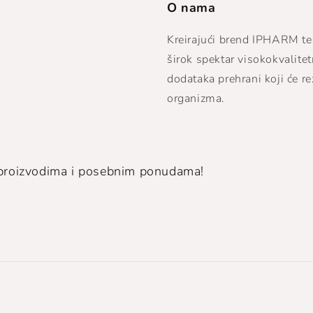
O nama
Kreirajući brend IPHARM te
širok spektar visokokvalite
dodataka prehrani koji će re
organizma.
m proizvodima i posebnim ponudama!
Načini