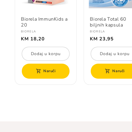
Biorela ImmunKids a
Biorela Total 60
20
biljnih kapsula
Prodavač:
Prodavač:
BIORELA
BIORELA
Redovna
Redovna
KM 18,20
KM 23,95
cijena
cijena
Dodaj u korpu
Dodaj u korpu
Naruči
Naruči