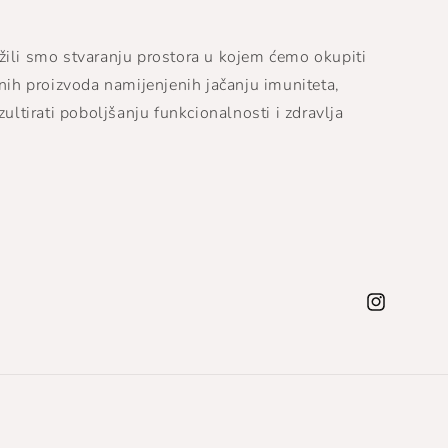
žili smo stvaranju prostora u kojem ćemo okupiti
tnih proizvoda namijenjenih jačanju imuniteta,
zultirati poboljšanju funkcionalnosti i zdravlja
Instagram