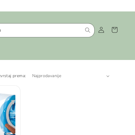
Košarica
Prijava
a
vrstaj prema: