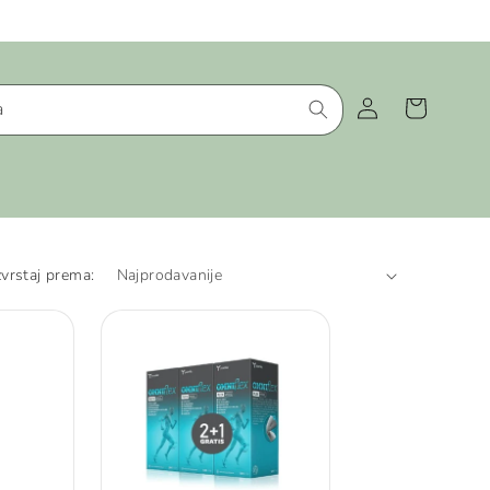
Košarica
Prijava
a
vrstaj prema: