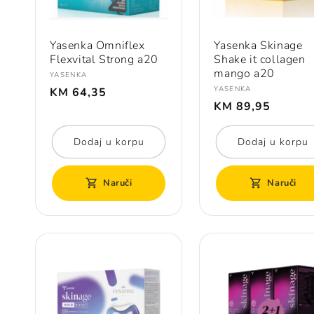
Yasenka Omniflex
Yasenka Skinage
Flexvital Strong a20
Shake it collagen
mango a20
Prodavač:
YASENKA
Redovna
Prodavač:
YASENKA
KM 64,35
cijena
Redovna
KM 89,95
cijena
Dodaj u korpu
Dodaj u korpu
Naruči
Naruči