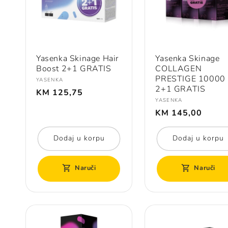
Yasenka Skinage Hair
Yasenka Skinage
Boost 2+1 GRATIS
COLLAGEN
PRESTIGE 10000
Prodavač:
YASENKA
Redovna
2+1 GRATIS
KM 125,75
cijena
Prodavač:
YASENKA
Redovna
KM 145,00
cijena
Dodaj u korpu
Dodaj u korpu
Naruči
Naruči