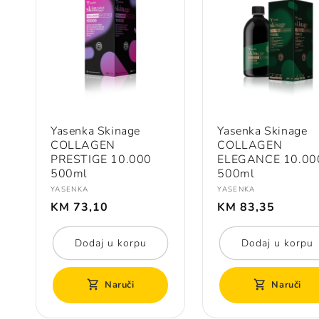
Yasenka Skinage
Yasenka Skinage
COLLAGEN
COLLAGEN
PRESTIGE 10.000
ELEGANCE 10.00
500ml
500ml
Prodavač:
Prodavač:
YASENKA
YASENKA
Redovna
Redovna
KM 73,10
KM 83,35
cijena
cijena
Dodaj u korpu
Dodaj u korpu
Naruči
Naruči