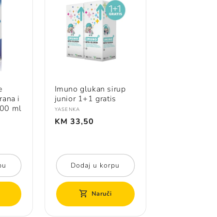
e
Imuno glukan sirup
ana i
junior 1+1 gratis
500 ml
Prodavač:
YASENKA
Redovna
KM 33,50
cijena
pu
Dodaj u korpu
Naruči