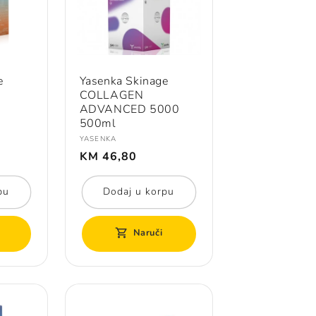
e
Yasenka Skinage
COLLAGEN
ADVANCED 5000
500ml
Prodavač:
YASENKA
Redovna
KM 46,80
cijena
pu
Dodaj u korpu
Naruči