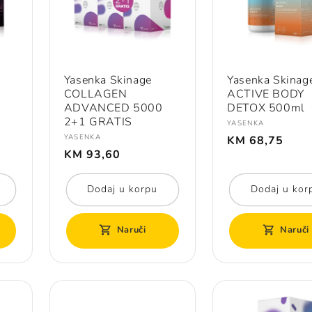
Yasenka Skinage
Yasenka Skinag
COLLAGEN
ACTIVE BODY
ADVANCED 5000
DETOX 500ml
2+1 GRATIS
Prodavač:
YASENKA
Redovna
Prodavač:
YASENKA
KM 68,75
Redovna
cijena
KM 93,60
cijena
Dodaj u korpu
Dodaj u kor
Naruči
Naruči