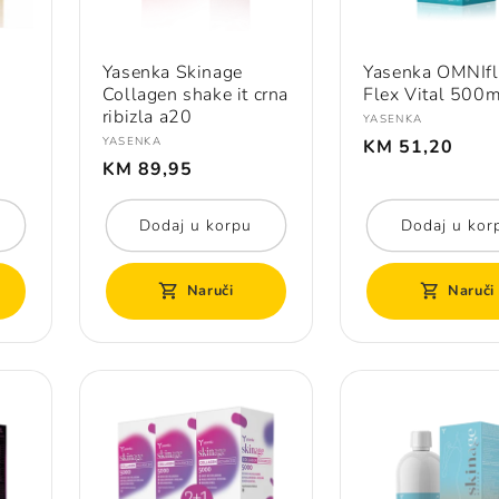
Yasenka Skinage
Yasenka OMNIfl
Collagen shake it crna
Flex Vital 500m
ribizla a20
Prodavač:
YASENKA
Redovna
Prodavač:
YASENKA
KM 51,20
Redovna
cijena
KM 89,95
cijena
Dodaj u korpu
Dodaj u kor
Naruči
Naruči