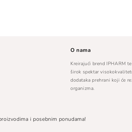
O nama
Kreirajući brend IPHARM te
širok spektar visokokvalite
dodataka prehrani koji će re
organizma.
m proizvodima i posebnim ponudama!