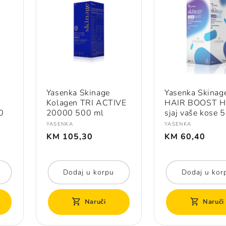
Yasenka Skinage
Yasenka Skinag
Kolagen TRI ACTIVE
HAIR BOOST Hr
0
20000 500 ml
sjaj vaše kose 
Prodavač:
Prodavač:
YASENKA
YASENKA
Redovna
Redovna
KM 105,30
KM 60,40
cijena
cijena
Dodaj u korpu
Dodaj u kor
Naruči
Naruči