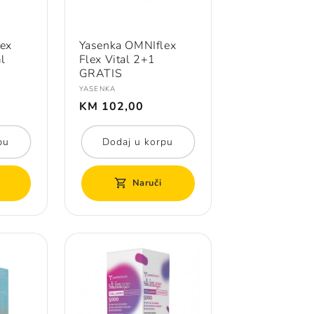
ex
Yasenka OMNIflex
l
Flex Vital 2+1
GRATIS
Prodavač:
YASENKA
Redovna
KM 102,00
cijena
pu
Dodaj u korpu
Naruči