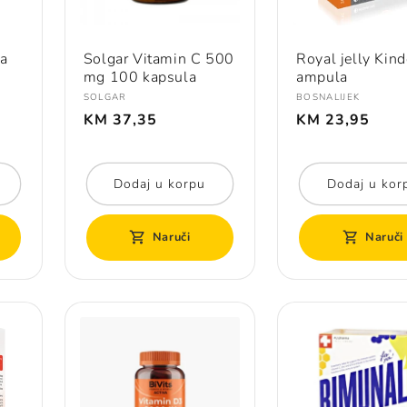
a
Solgar Vitamin C 500
Royal jelly Kin
mg 100 kapsula
ampula
H
Prodavač:
Prodavač:
SOLGAR
BOSNALIJEK
Redovna
Redovna
KM 37,35
KM 23,95
cijena
cijena
Dodaj u korpu
Dodaj u kor
Naruči
Naruči