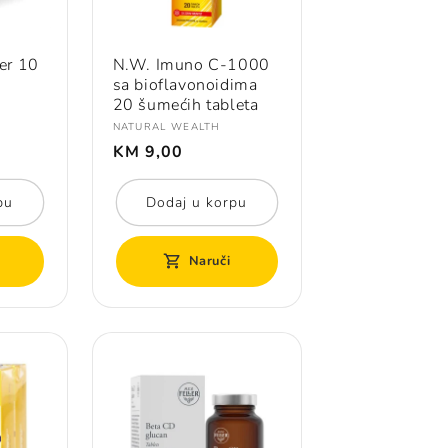
der 10
N.W. Imuno C-1000
sa bioflavonoidima
20 šumećih tableta
Prodavač:
NATURAL WEALTH
Redovna
KM 9,00
cijena
pu
Dodaj u korpu
Naruči