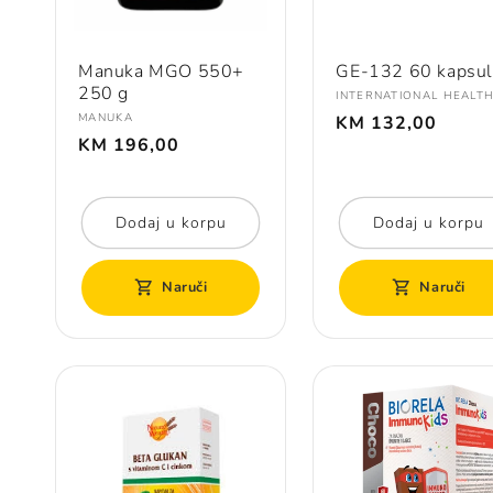
Manuka MGO 550+
GE-132 60 kapsul
250 g
Prodavač:
INTERNATIONAL HEALT
Redovna
Prodavač:
MANUKA
KM 132,00
Redovna
cijena
KM 196,00
cijena
Dodaj u korpu
Dodaj u korpu
Naruči
Naruči