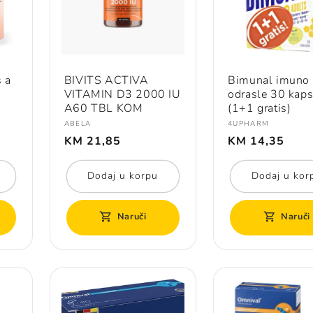
 a
BIVITS ACTIVA
Bimunal imuno 
VITAMIN D3 2000 IU
odrasle 30 kaps
A60 TBL KOM
(1+1 gratis)
Prodavač:
Prodavač:
ABELA
4UPHARM
Redovna
Redovna
KM 21,85
KM 14,35
cijena
cijena
Dodaj u korpu
Dodaj u kor
Naruči
Naruči