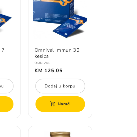
 7
Omnival Immun 30
kesica
Prodavač:
OMNIVAL
Redovna
KM 125,05
cijena
pu
Dodaj u korpu
Naruči