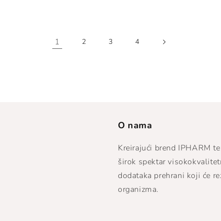
1
2
3
4
O nama
Kreirajući brend IPHARM te
širok spektar visokokvalite
dodataka prehrani koji će re
organizma.