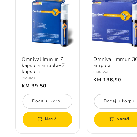
Omnival Immun 7
Omnival Immun 3
kapsula ampula+7
ampula
kapsula
Prodavač:
OMNIVAL
Redovna
Prodavač:
OMNIVAL
KM 136,90
Redovna
cijena
KM 39,50
cijena
Dodaj u korpu
Dodaj u korpu
Naruči
Naruči