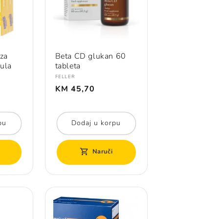
za
Beta CD glukan 60
ula
tableta
Prodavač:
FELLER
Redovna
KM 45,70
cijena
pu
Dodaj u korpu
Naruči