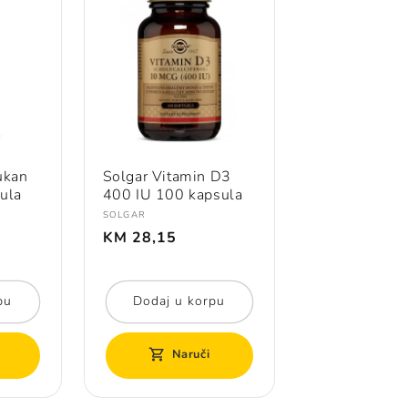
ukan
Solgar Vitamin D3
ula
400 IU 100 kapsula
Prodavač:
SOLGAR
Redovna
KM 28,15
cijena
pu
Dodaj u korpu
Naruči