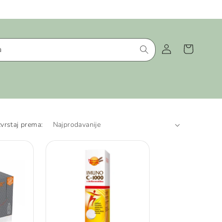
Košarica
Prijava
a
vrstaj prema: