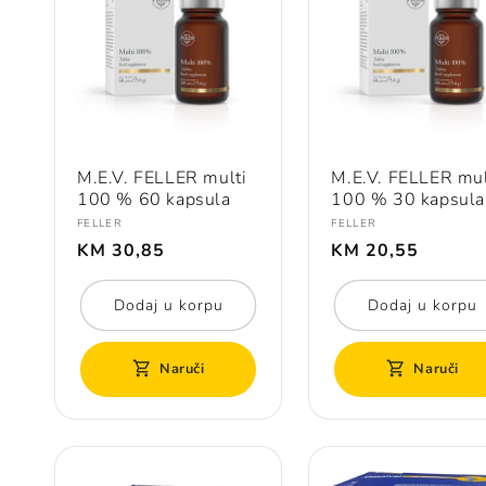
M.E.V. FELLER multi
M.E.V. FELLER mul
100 % 60 kapsula
100 % 30 kapsula
Prodavač:
Prodavač:
FELLER
FELLER
Redovna
Redovna
KM 30,85
KM 20,55
cijena
cijena
Dodaj u korpu
Dodaj u korpu
Naruči
Naruči