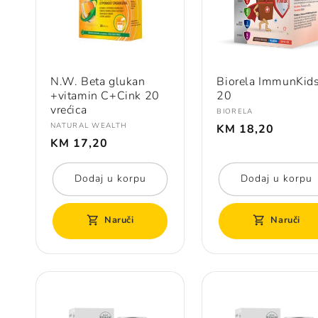
N.W. Beta glukan
Biorela ImmunKids
+vitamin C+Cink 20
20
vrećica
Prodavač:
BIORELA
Redovna
Prodavač:
NATURAL WEALTH
KM 18,20
Redovna
cijena
KM 17,20
cijena
Dodaj u korpu
Dodaj u korpu
Naruči
Naruči