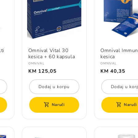
ti
Omnival Vital 30
Omnival Immun
kesica + 60 kapsula
kesica
Prodavač:
Prodavač:
OMNIVAL
OMNIVAL
Redovna
Redovna
KM 125,05
KM 40,35
cijena
cijena
Dodaj u korpu
Dodaj u kor
Naruči
Naruči