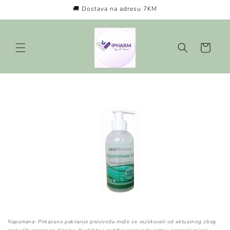
Preskoči
🚚 Dostava na adresu 7KM
na
sadržaj
Košarica
Preskoči
do
informacija
o
proizvodu
Napomena: Prikazano pakiranje proizvoda može se razlikovati od aktualnog zbog