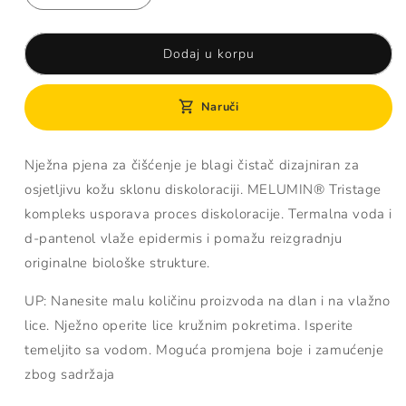
količinu
količinu
proizvoda
proizvoda
Dermedic
Dermedic
Dodaj u korpu
melumin
melumin
pjena
pjena
Naruči
za
za
čišćenje
čišćenje
170
170
Nježna pjena za čišćenje je blagi čistač dizajniran za
ml
ml
osjetljivu kožu sklonu diskoloraciji. MELUMIN® Tristage
kompleks usporava proces diskoloracije. Termalna voda i
d-pantenol vlaže epidermis i pomažu reizgradnju
originalne biološke strukture.
UP: Nanesite malu količinu proizvoda na dlan i na vlažno
lice. Nježno operite lice kružnim pokretima. Isperite
temeljito sa vodom. Moguća promjena boje i zamućenje
zbog sadržaja