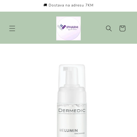
Preskoči
🚚 Dostava na adresu 7KM
na
sadržaj
Košarica
Preskoči
do
informacija
o
proizvodu