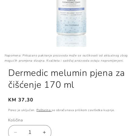
Napomena: Prikazano pakiranje proizvoda može se razlikovati od aktualnog zbog
mogućih promjena dizajna. Kvaliteta i sadržaj proizvoda ostaju nepromijenjeni.
Dermedic melumin pjena za
čišćenje 170 ml
Redovna
KM 37,30
cijena
Porez je uključen.
Poštarina
se obračunava prilikom završetka kupnje.
Količina
Smanji
Povećaj