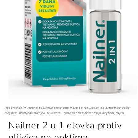
Napomena: Prikazano pakiranje proizvoda može se razlikovati od aktualnog zbog
mogućih promjena dizajna. Kvaliteta i sadržaj proizvoda ostaju nepromijenjeni.
Nailner 2 u 1 olovka protiv
gljivica na noktima